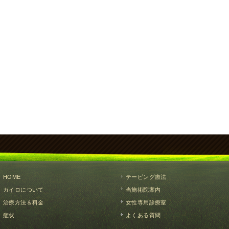
HOME
テーピング療法
カイロについて
当施術院案内
治療方法＆料金
女性専用診療室
症状
よくある質問