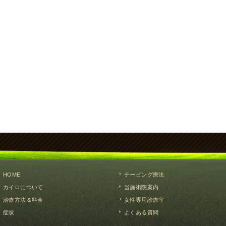
HOME
テーピング療法
カイロについて
当施術院案内
治療方法＆料金
女性専用診療室
症状
よくある質問