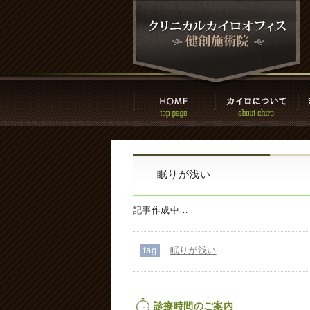
眠りが浅い
記事作成中…
tag
眠りが浅い
診療時間のご案内