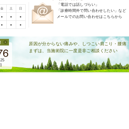
「電話では話しづらい」
金
土
日
「診療時間外で問い合わせしたい」など
メールでのお問い合わせはこちらから
●
●
●
●
●
●
原因が分からない痛みや、しつこい肩こり・腰痛
まずは、当施術院に一度是非ご相談ください
25
日